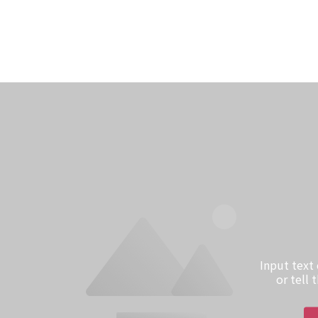
Input text
or tell 