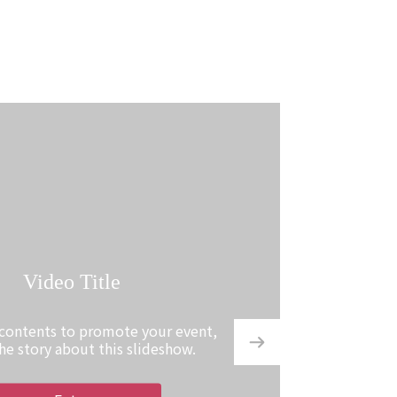
Video Title
 contents to promote your event,
the story about this slideshow.