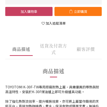
加入購物車
立即購買
加入追蹤清單
送貨及付款方
商品描述
顧客評價
式
商品描述
TOYOTOMI K-30F-TW專用原廠耐熱上蓋，具備優異的導熱與耐
高溫特性，安裝於K-30F煤油爐上即可升級爐具功能。
除了強化熱對流效率、提升暖房效果，亦可將上蓋當作簡易的烹
飪平台，直接加熱咖啡壺、煮水、保溫食物或簡單烹煮，無論戶