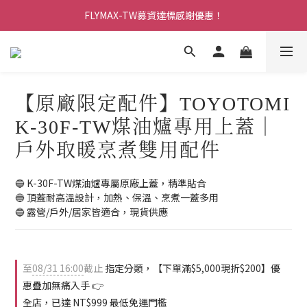
FLYMAX-TW募資達標感謝優惠！
加入會員享$100購物金
加入會員享$100購物金
【原廠限定配件】TOYOTOMI
K-30F-TW煤油爐專用上蓋｜
戶外取暖烹煮雙用配件
🔵 K-30F-TW煤油爐專屬原廠上蓋，精準貼合
🔵 頂蓋耐高溫設計，加熱、保溫、烹煮一蓋多用
🔵 露營/戶外/居家皆適合，現貨供應
至
08/31 16:00
截止
指定分類，【下單滿$5,000現折$200】優
惠疊加無痛入手 👉
全店，已達 NT$999 最低免運門檻